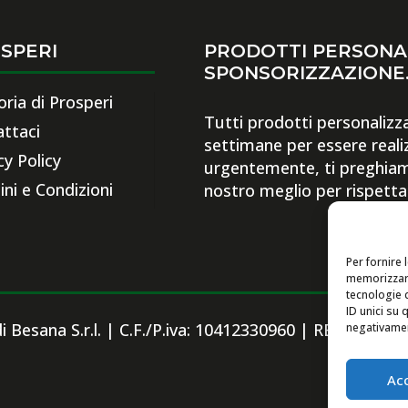
SPERI
PRODOTTI PERSONAL
SPONSORIZZAZIONE
oria di Prosperi
Tutti prodotti personalizza
ttaci
settimane per essere reali
cy Policy
urgentemente, ti preghia
ni e Condizioni
nostro meglio per rispetta
Per fornire 
memorizzare
tecnologie 
ID unici su 
 Besana S.r.l. | C.F./P.iva: 10412330960 | REA:
negativament
Ac