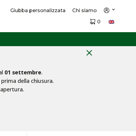
Giubba personalizzata
Chi siamo
0
M
al
01 settembre
.
 prima della chiusura.
iapertura.