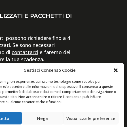
IZZATI E PACCHETTI DI
.
ti possono richiedere fino a 4
zzati. Se sono necessari
mo di
contattarci
e faremo del
re la tua scadenza.
Gestisci Consenso Cookie
le migliori esperienze, utilizziamo tecnologie come i cookie per
 e/o accedere alle informazioni del dispositivo. Il consenso a queste
ci permetterà di elaborare dati come il comportamento di navigazione o
questo sito. Non acconsentire o ritirare il consenso può influire
Digital eCommerce by Ophelia S.r.l.
e su alcune caratteristiche e funzioni.
cetta
Nega
Visualizza le preferenze