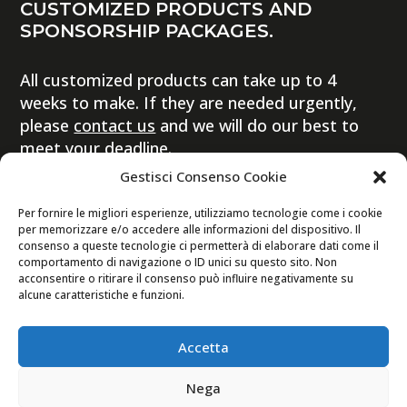
CUSTOMIZED PRODUCTS AND
SPONSORSHIP PACKAGES.
All customized products can take up to 4
weeks to make. If they are needed urgently,
please
contact us
and we will do our best to
meet your deadline.
Gestisci Consenso Cookie
Per fornire le migliori esperienze, utilizziamo tecnologie come i cookie
per memorizzare e/o accedere alle informazioni del dispositivo. Il
consenso a queste tecnologie ci permetterà di elaborare dati come il
comportamento di navigazione o ID unici su questo sito. Non
© 2022 Copyright – Ornella Prosperi di Besana
acconsentire o ritirare il consenso può influire negativamente su
alcune caratteristiche e funzioni.
S.r.l. | C.F./P.iva: 10412330960 | REA: MI-
2529511
Accetta
Nega
Digital eCommerce by Ophelia S.r.l.