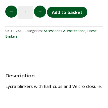
Paraocchi
K
L
Add to basket
in
lycra
con
lunette
SKU:
075A
Categories:
Accessories & Protections
,
Horse
,
aperte
Blinkers
quantity
Description
Lycra blinkers with half cups and Velcro closure.