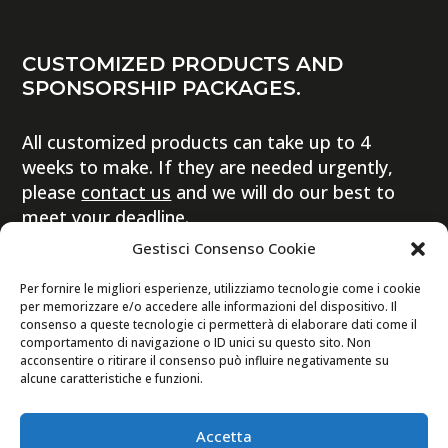
CUSTOMIZED PRODUCTS AND
SPONSORSHIP PACKAGES.
All customized products can take up to 4
weeks to make. If they are needed urgently,
please
contact us
and we will do our best to
meet your deadline.
Gestisci Consenso Cookie
Per fornire le migliori esperienze, utilizziamo tecnologie come i cookie
per memorizzare e/o accedere alle informazioni del dispositivo. Il
consenso a queste tecnologie ci permetterà di elaborare dati come il
comportamento di navigazione o ID unici su questo sito. Non
© 2022 Copyright – Ornella Prosperi di Besana
acconsentire o ritirare il consenso può influire negativamente su
alcune caratteristiche e funzioni.
S.r.l. | C.F./P.iva: 10412330960 | REA: MI-
2529511
Accetta