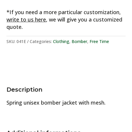
con
*If you need a more particular customization,
interno
write to us here
, we will give you a customized
in
quote.
retina
quantity
SKU:
041E
Categories:
Clothing
,
Bomber
,
Free Time
Description
Spring unisex bomber jacket with mesh.