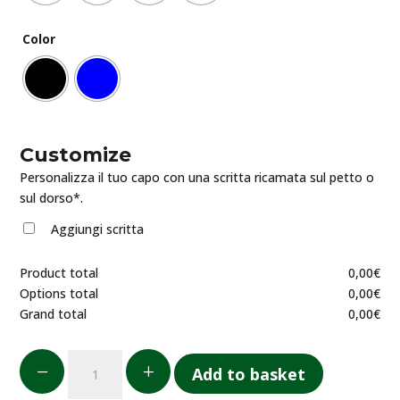
Color
Customize
Personalizza il tuo capo con una scritta ricamata sul petto o
sul dorso*.
Aggiungi scritta
Product total
0,00
€
Options total
0,00
€
Grand total
0,00
€
Bomber
K
L
Add to basket
unisex
primaverile