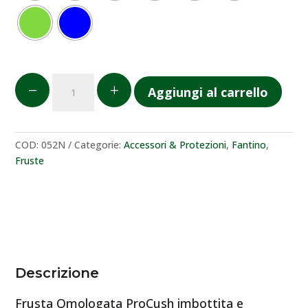
Frusta
K
L
Aggiungi al carrello
ProCush
quantità
COD:
052N
Categorie:
Accessori & Protezioni
,
Fantino
,
Fruste
Descrizione
Frusta Omologata ProCush imbottita e